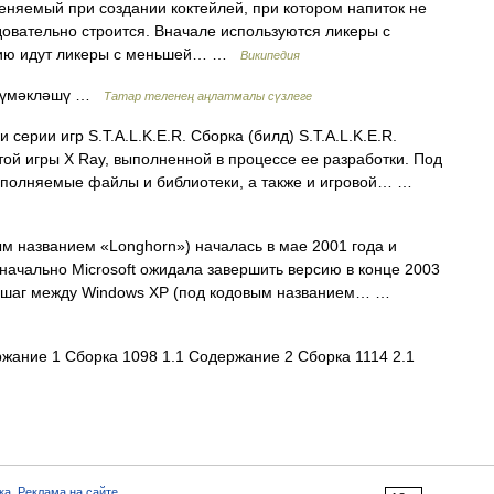
яемый при создании коктейлей, при котором напиток не
довательно строится. Вначале используются ликеры с
анию идут ликеры с меньшей… …
Википедия
 әүмәкләшү …
Татар теленең аңлатмалы сүзлеге
серии игр S.T.A.L.K.E.R. Сборка (билд) S.T.A.L.K.E.R.
той игры X Ray, выполненной в процессе ее разработки. Под
исполняемые файлы и библиотеки, а также и игровой… …
м названием «Longhorn») началась в мае 2001 года и
начально Microsoft ожидала завершить версию в конце 2003
ый шаг между Windows XP (под кодовым названием… …
ание 1 Сборка 1098 1.1 Содержание 2 Сборка 1114 2.1
ка
,
Реклама на сайте