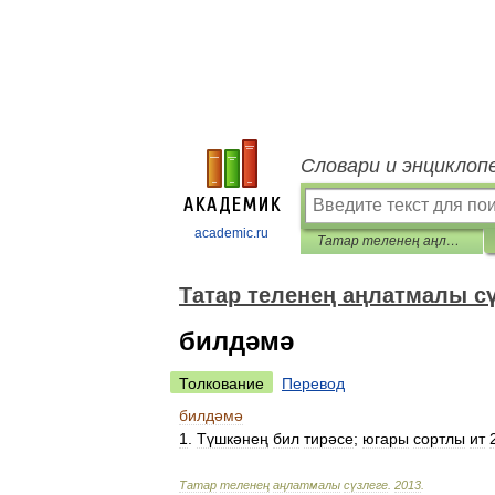
Словари и энциклоп
academic.ru
Татар теленең аңлатмалы сүзлеге
Татар теленең аңлатмалы с
билдәмә
Толкование
Перевод
билдәмә
1
.
Түшкәнең
бил
тирәсе
;
югары
сортлы
ит
Татар
теленең
аңлатмалы
сүзлеге
.
2013
.