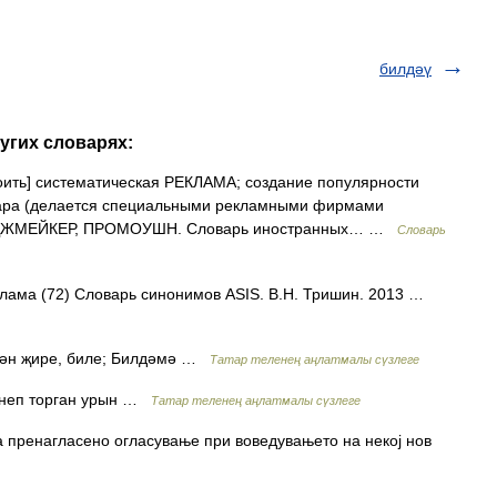
билдәү
угих словарях:
троить] систематическая РЕКЛАМА; создание популярности
овара (делается специальными рекламными фирмами
ИДЖМЕЙКЕР, ПРОМОУШН. Словарь иностранных… …
Словарь
еклама (72) Словарь синонимов ASIS. В.Н. Тришин. 2013 …
лгән җире, биле; Билдәмә …
Татар теленең аңлатмалы сүзлеге
әнеп торган урын …
Татар теленең аңлатмалы сүзлеге
а пренагласено огласување при воведувањето на некој нов