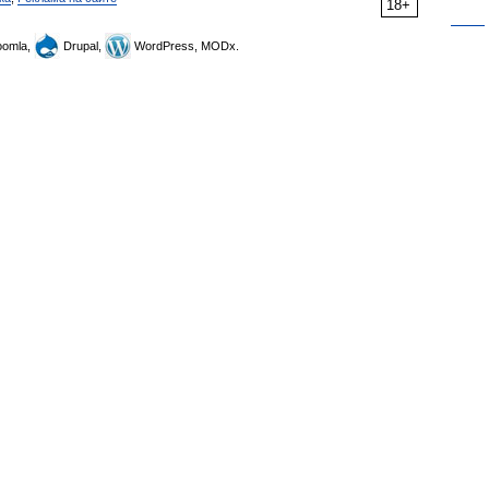
18+
omla,
Drupal,
WordPress, MODx.