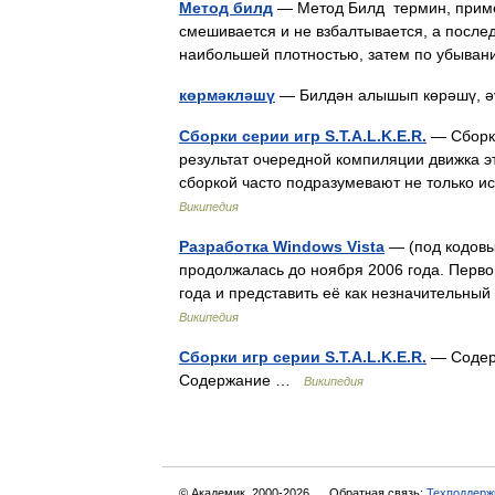
Метод билд
— Метод Билд термин, примен
смешивается и не взбалтывается, а после
наибольшей плотностью, затем по убыв
көрмәкләшү
— Билдән алышып көрәшү,
Сборки серии игр S.T.A.L.K.E.R.
— Сборки 
результат очередной компиляции движка э
сборкой часто подразумевают не только 
Википедия
Разработка Windows Vista
— (под кодовы
продолжалась до ноября 2006 года. Перво
года и представить её как незначительн
Википедия
Сборки игр серии S.T.A.L.K.E.R.
— Содерж
Содержание …
Википедия
© Академик, 2000-2026
Обратная связь:
Техподдерж