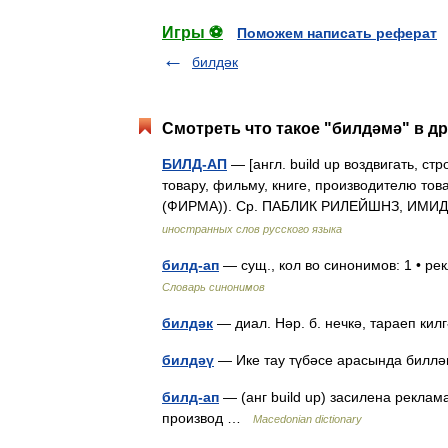
Игры ⚽
Поможем написать реферат
билдәк
Смотреть что такое "билдәмә" в др
БИЛД-АП
— [англ. build up воздвигать, с
товару, фильму, книге, производителю т
(ФИРМА)). Ср. ПАБЛИК РИЛЕЙШНЗ, ИМ
иностранных слов русского языка
билд-ап
— сущ., кол во синонимов: 1 • р
Словарь синонимов
билдәк
— диал. Нәр. б. нечкә, тараеп ки
билдәү
— Ике тау түбәсе арасында билл
билд-ап
— (анг build up) засилена реклам
производ …
Macedonian dictionary