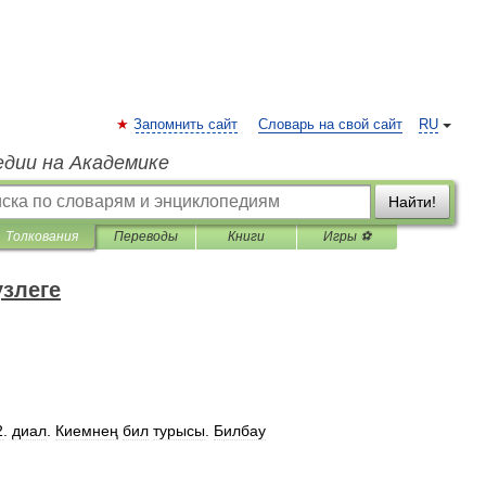
Запомнить сайт
Словарь на свой сайт
RU
едии на Академике
Найти!
Толкования
Переводы
Книги
Игры ⚽
үзлеге
2
.
диал
.
Киемнең
бил
турысы
.
Билбау